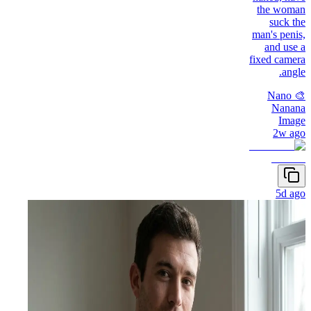
the woman
suck the
man's penis,
and use a
fixed camera
angle.
🎨 Nano
Nanana
Image
2w ago
5d ago