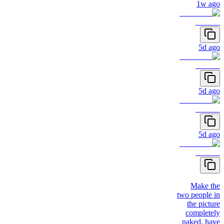
1w ago
5d ago
5d ago
5d ago
Make the
two people in
the picture
completely
naked, have