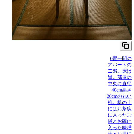
6畳一間の
アパートの
二階。床は
畳。部屋の
中央に直径
40cm高さ
20cmの丸い
机。机の上
にはお茶碗
に入ったご
飯とお碗に
入った味噌
汁とお皿に