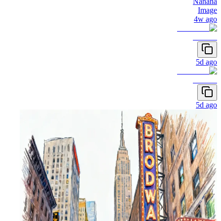
Nanana
Image
4w ago
5d ago
5d ago