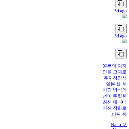
5d ago
5d ago
원본의 디자
인을 그대로
유지하면서
일본 셀 셰
이딩 방식의
선이 뚜렷한
최신 애니메
이션 작화로
바꿔 줘.
🎨 Nano