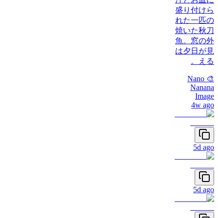
盛り付けら
れた一匹の
焼いた秋刀
魚。窓の外
は夕日が見
える。
🎨 Nano
Nanana
Image
4w ago
5d ago
5d ago