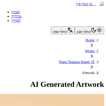
סצנות
בודות
תמחור