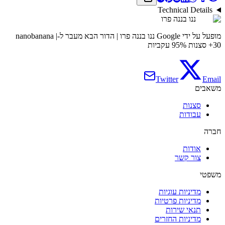
ננו בננה פרו | הדור הבא מעבר ל-nanobanana |