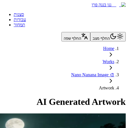
סצנות
בודות
תמחור