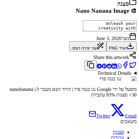
ננו בננה פרו | הדור הבא מעבר ל-nanobanana |