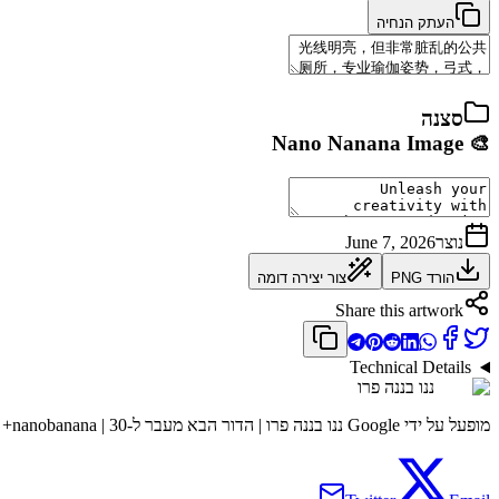
העתק הנחיה
סצנה
🎨 Nano Nanana Image
נוצר
June 7, 2026
הורד PNG
צור יצירה דומה
Share this artwork
Technical Details
ננו בננה פרו
מופעל על ידי Google ננו בננה פרו | הדור הבא מעבר ל-nanobanana | 30+ סצנות 95% עקביות