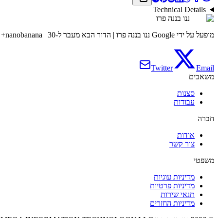
Technical Details
ננו בננה פרו
מופעל על ידי Google ננו בננה פרו | הדור הבא מעבר ל-nanobanana | 30+ סצנות 95% עקביות
Twitter
Email
משאבים
סצנות
עבודות
חברה
אודות
צור קשר
משפטי
מדיניות עוגיות
מדיניות פרטיות
תנאי שירות
מדיניות החזרים